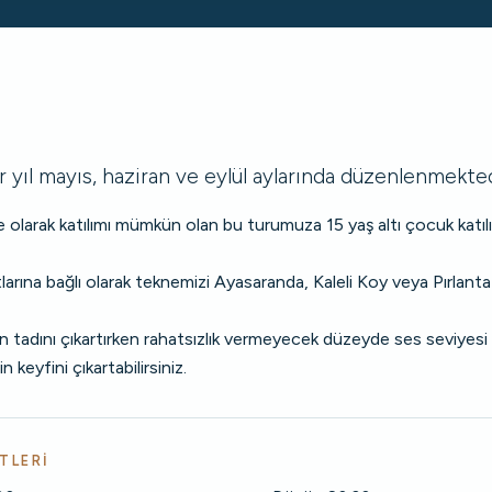
 yıl mayıs, haziran ve eylül aylarında düzenlenmekted
le olarak katılımı mümkün olan bu turumuza 15 yaş altı çocuk kat
arına bağlı olarak teknemizi Ayasaranda, Kaleli Koy veya Pırlant
 tadını çıkartırken rahatsızlık vermeyecek düzeyde ses seviyesi i
 keyfini çıkartabilirsiniz.
TLERI