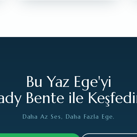
Bu Yaz Ege'yi
ady Bente ile Keşfedi
Daha Az Ses, Daha Fazla Ege.