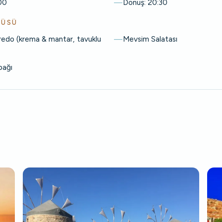
:00
Dönüş: 20:30
NÜSÜ
redo (krema & mantar, tavuklu
Mevsim Salatası
bağı