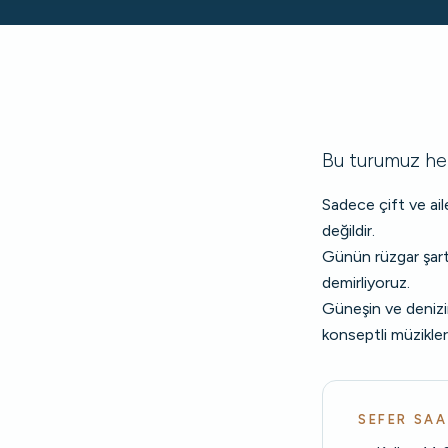
Bu turumuz her
Sadece çift ve ai
değildir.
Günün rüzgar şartl
demirliyoruz.
Güneşin ve denizin
konseptli müziklerin
SEFER SAA