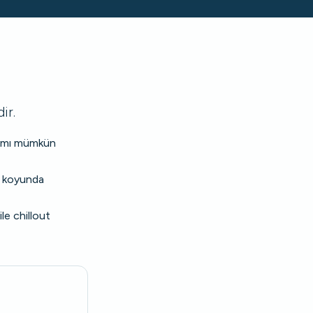
ir.
ılımı mümkün
a koyunda
le chillout