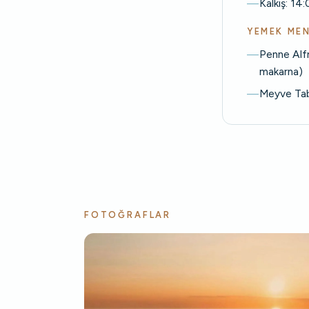
Kalkış: 14
YEMEK ME
Penne Alf
makarna)
Meyve Ta
FOTOĞRAFLAR