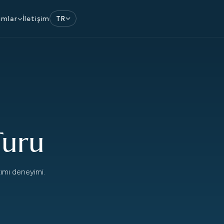
İletişim
umlar
TR
Turu
atımı deneyimi.