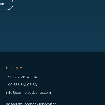
yon
İLETIŞIM
+90 537 215 46 94
+90 536 310 05 60
info@cesmeladybente.com
Instagram
Facebook
Tripadvisor