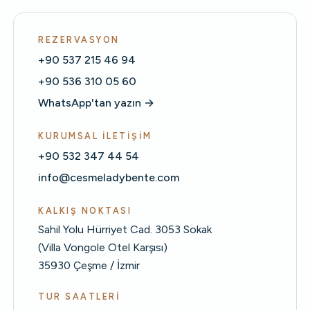
REZERVASYON
+90 537 215 46 94
+90 536 310 05 60
WhatsApp'tan yazın →
KURUMSAL İLETIŞIM
+90 532 347 44 54
info@cesmeladybente.com
KALKIŞ NOKTASI
Sahil Yolu Hürriyet Cad. 3053 Sokak
(Villa Vongole Otel Karşısı)
35930 Çeşme / İzmir
TUR SAATLERI